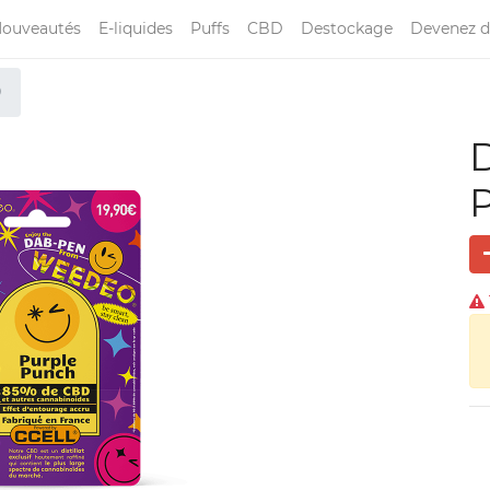
ouveautés
E-liquides
Puffs
CBD
Destockage
Devenez d
0