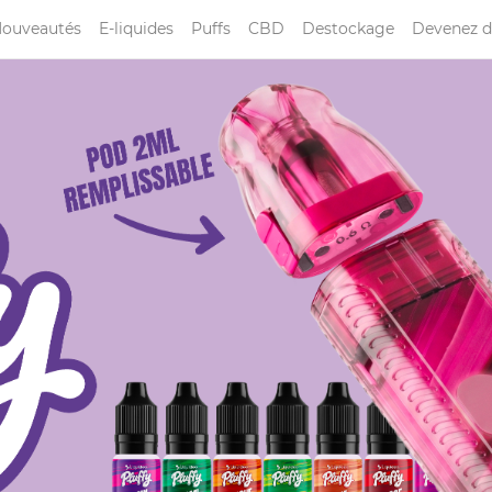
ouveautés
E-liquides
Puffs
CBD
Destockage
Devenez d