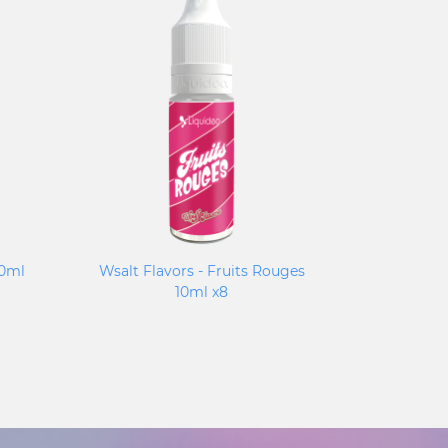
10ml
Wsalt Flavors - Fruits Rouges
Canaille P
10ml x8