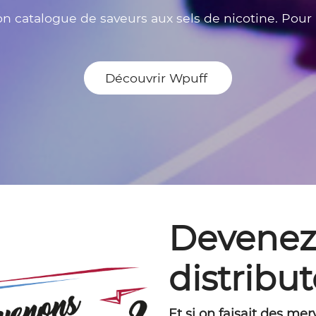
 catalogue de saveurs aux sels de nicotine. Pour u
Découvrir Wpuff
Devene
distribut
Et si on faisait des me