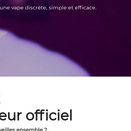
ne vape discrète, simple et efficace.
z
eur officiel
rveilles ensemble ?