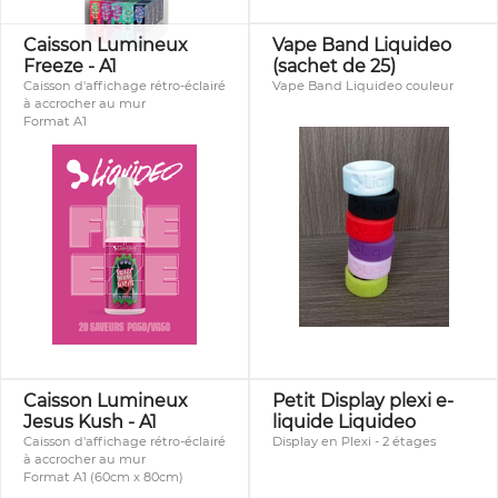
Caisson Lumineux
Vape Band Liquideo
Freeze - A1
(sachet de 25)
Caisson d'affichage rétro-éclairé
Vape Band Liquideo couleur
à accrocher au mur
Format A1
Caisson Lumineux
Petit Display plexi e-
Jesus Kush - A1
liquide Liquideo
Caisson d'affichage rétro-éclairé
Display en Plexi - 2 étages
à accrocher au mur
Format A1 (60cm x 80cm)