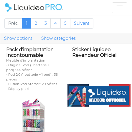
Préc.
1
2
3
4
5
Suivant
Show options
Show categories
Pack d'implantation
Sticker Liquideo
Incontournable
Revendeur Officiel
Meuble d'implantation
- Original Pod (1 batterie + 1
pod) : 44 pièces
- Pod 2.0 (1 batterie + 1 pod) : 36
pièces
- Fusion Pod Starter : 20 pièces
- Display plexi