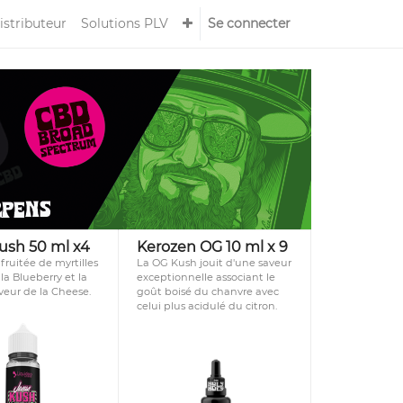
istributeur
Solutions PLV
Se connecter
ush 50 ml x4
Kerozen OG 10 ml x 9
 fruitée de myrtilles
La OG Kush jouit d'une saveur
la Blueberry et la
exceptionnelle associant le
veur de la Cheese.
goût boisé du chanvre avec
celui plus acidulé du citron.