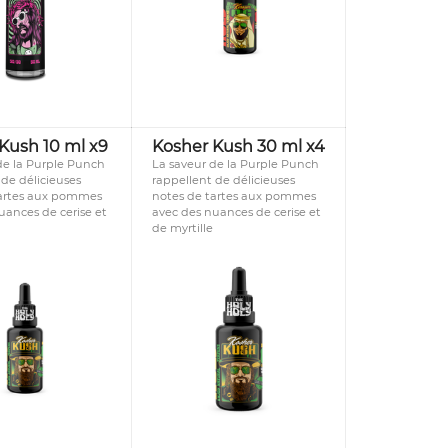
Kush 10 ml x9
Kosher Kush 30 ml x4
de la Purple Punch
La saveur de la Purple Punch
 de délicieuses
rappellent de délicieuses
tartes aux pommes
notes de tartes aux pommes
uances de cerise et
avec des nuances de cerise et
de myrtille