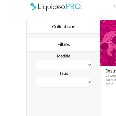
N
Collections
Filtres
Modèle
Jesu
Taux
L'inten
sucrées
typiqu