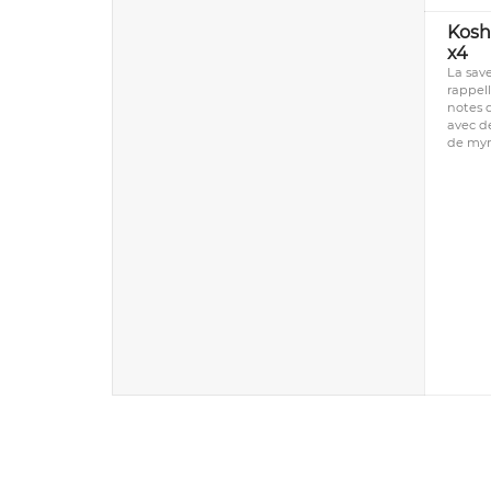
Kosh
x4
La sav
rappel
notes 
avec d
de myrt