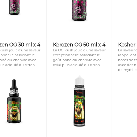
zen OG 30 ml x 4
Kerozen OG 50 ml x 4
Kosher 
Kush jouit d'une saveur
La OG Kush jouit d'une saveur
La saveur 
onnelle associant le
exceptionnelle associant le
rappellent
oisé du chanvre avec
goût boisé du chanvre avec
notes de 
lus acidulé du citron.
celui plus acidulé du citron.
avec des n
de myrtille