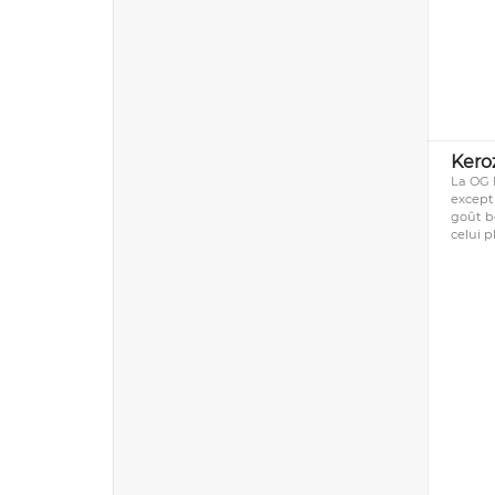
Kero
La OG 
excepti
goût b
celui p