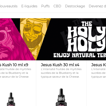
ouveautés
E-liquides
Puffs
CBD
Destockage
Devenez d
s Kush 10 ml x9
Jesus Kush 30 ml x4
Jesus K
sité fruitée de myrtilles
L'intensité fruitée de myrtilles
L'intensité
 de la Blueberry et la
sucrées de la Blueberry et la
sucrées de 
e saveur de la Cheese.
typique saveur de la Cheese.
typique sa