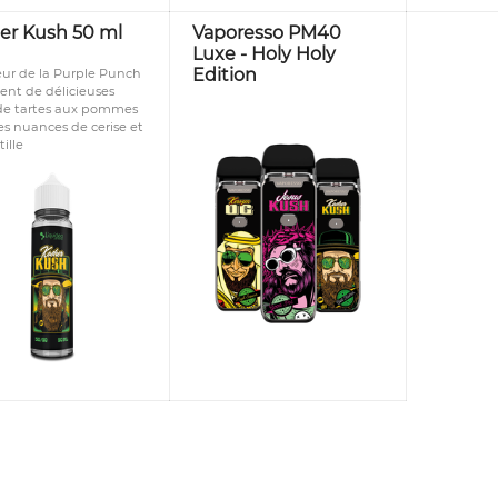
er Kush 50 ml
Vaporesso PM40
Luxe - Holy Holy
Edition
eur de la Purple Punch
lent de délicieuses
de tartes aux pommes
es nuances de cerise et
ille