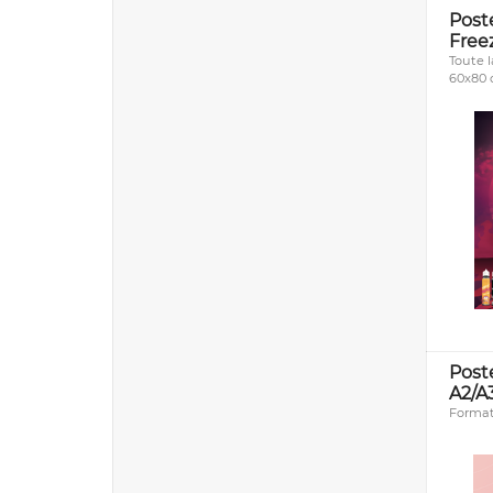
Pos
Free
Toute l
60x80
Post
A2/A
Format