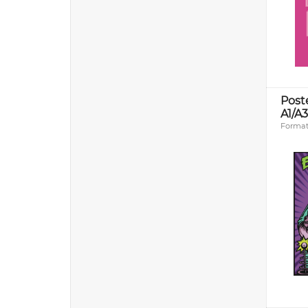
Post
A1/A3
Format