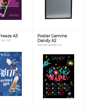
Freeze A3
Poster Gamme
Dandy A2
 A2 / A3
Format 60x80 cm