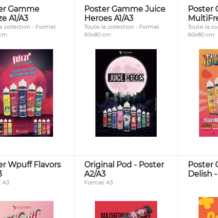
ter Gamme
Poster Gamme Juice
Poster
ze A1/A3
Heroes A1/A3
MultiFr
a collection - Format
Toute la collection - Format
Toute la co
 cm
60x80 cm
60x80 cm
er Wpuff Flavors
Original Pod - Poster
Poster
3
A2/A3
Delish -
 A3
Format A3