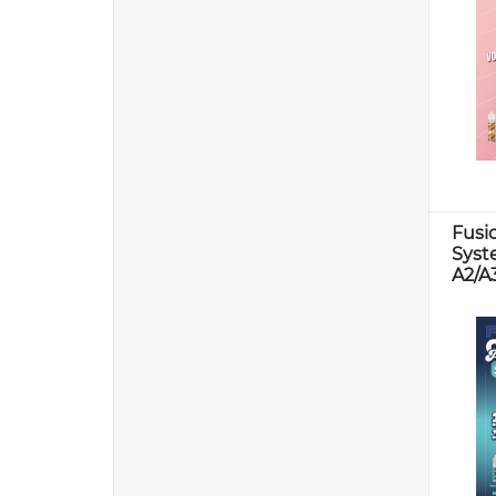
Fusi
Syst
A2/A