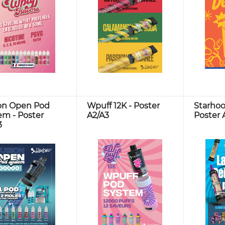
on Open Pod
Wpuff 12K - Poster
Starhoo
em - Poster
A2/A3
Poster 
3