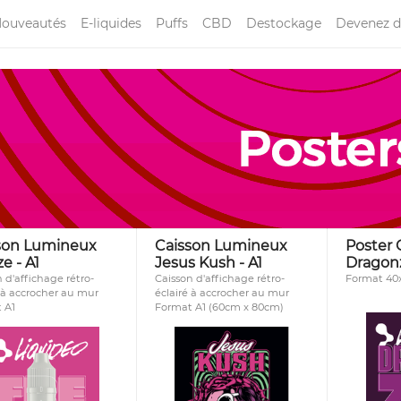
ouveautés
E-liquides
Puffs
CBD
Destockage
Devenez d
son Lumineux
Caisson Lumineux
Poster
e - A1
Jesus Kush - A1
Dragonz
 d'affichage rétro-
Caisson d'affichage rétro-
Format 40
é à accrocher au mur
éclairé à accrocher au mur
 A1
Format A1 (60cm x 80cm)