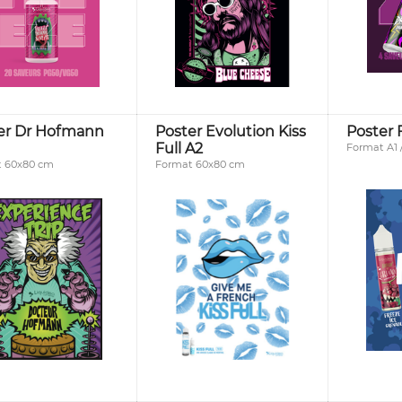
er Dr Hofmann
Poster Evolution Kiss
Poster 
Full A2
Format A1 /
 60x80 cm
Format 60x80 cm