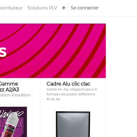
istributeur
Solutions PLV
Se connecter
 Gamme
Cadre Alu clic clac
z A2/A3
Cadre en Alu clippant pour 2
formats de poster différents
x60cm & 60x80cm
A1 et A2