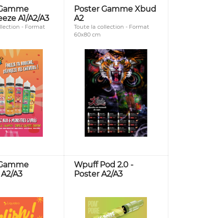
 Gamme
Poster Gamme Xbud
eeze A1/A2/A3
A2
llection - Format
Toute la collection - Format
60x80 cm
 Gamme
Wpuff Pod 2.0 -
 A2/A3
Poster A2/A3