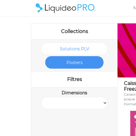
N
Collections
Solutions PLV
Posters
Filtres
Cais
Freez
Dimensions
Caisson
éclair
Format