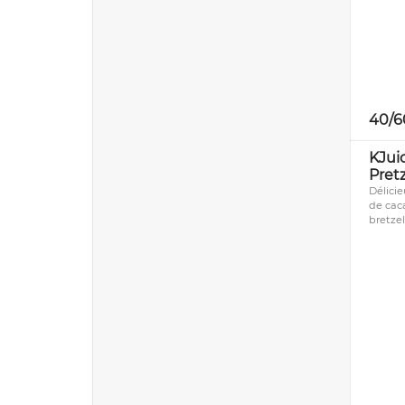
40/6
KJui
Pret
Délici
de cac
bretzel