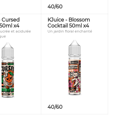
40/60
- Cursed
KJuice - Blossom
50ml x4
Cocktail 50ml x4
sucrée et acidulée
Un jardin floral enchanté
gue
40/60