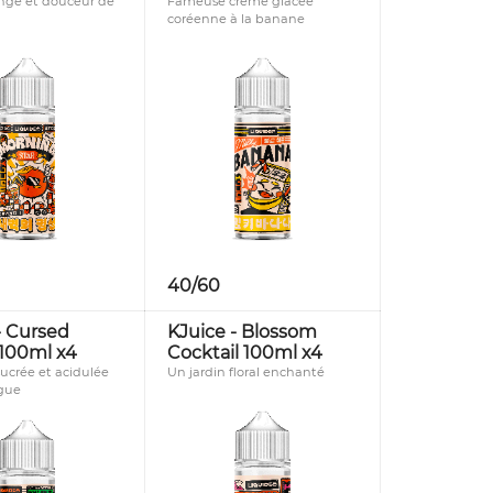
ange et douceur de
Fameuse crème glacée
coréenne à la banane
40/60
- Cursed
KJuice - Blossom
100ml x4
Cocktail 100ml x4
sucrée et acidulée
Un jardin floral enchanté
gue