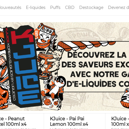
ouveautés
E-liquides
Puffs
CBD
Destockage
Devenez d
ce - Peanut
KJuice - Pai Pai
KJuice 
zel 100ml x4
Lemon 100ml x4
100ml 