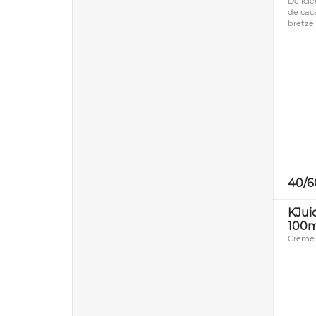
Délici
de cac
bretzel
40/6
KJui
100m
Crème 