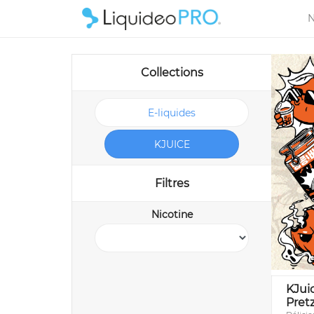
N
Collections
E-liquides
KJUICE
Filtres
Nicotine
KJui
Pret