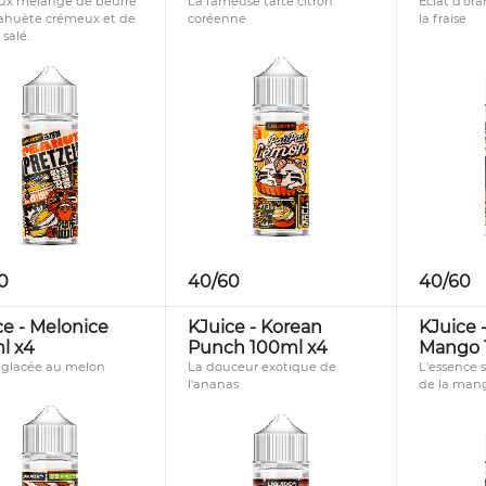
eux mélange de beurre
La fameuse tarte citron
Eclat d'or
ahuète crémeux et de
coréenne
la fraise
 salé.
40/60
40/60
0
ce - Melonice
KJuice - Korean
KJuice 
l x4
Punch 100ml x4
Mango 
glacée au melon
La douceur exotique de
L'essence 
l'ananas
de la man