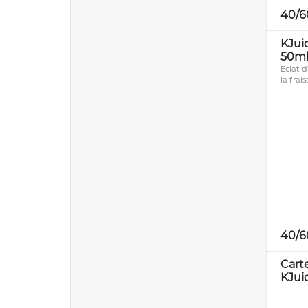
40/6
KJui
50ml
Eclat 
la frais
40/6
Cart
KJui