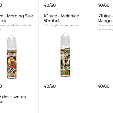
40/60
40/60
0
ce - Morning Star
KJuice - Melonice
KJuice 
 x4
50ml x4
Mango 
d'orange et douceur de
Crème glacée au melon
L'essence 
e
de la man
40/60
0
40/60
e des saveurs
ce