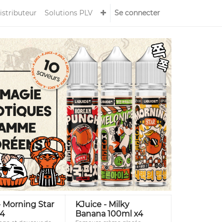
istributeur
Solutions PLV
Se connecter
- Morning Star
KJuice - Milky
x4
Banana 100ml x4