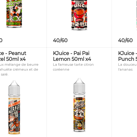
0
40/60
40/60
ce - Peanut
KJuice - Pai Pai
KJuice 
zel 50ml x4
Lemon 50ml x4
Punch 
eux mélange de beurre
La fameuse tarte citron
La douceu
ahuète crémeux et de
coréenne
l'ananas
 salé.