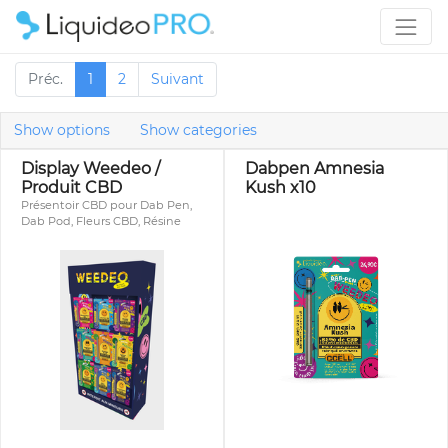
Préc.
1
2
Suivant
Show options
Show categories
Display Weedeo /
Dabpen Amnesia
Produit CBD
Kush x10
Présentoir CBD pour Dab Pen,
Dab Pod, Fleurs CBD, Résine