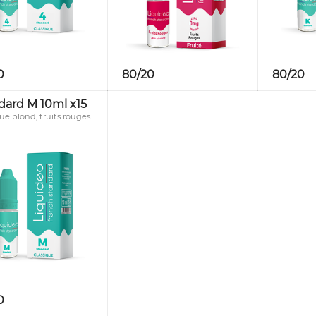
0
80/20
80/20
dard M 10ml x15
ue blond, fruits rouges
0