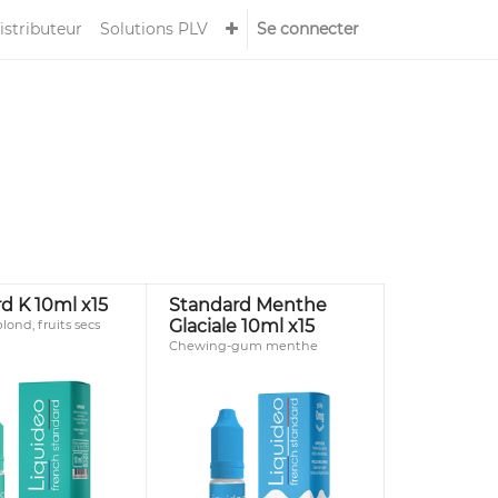
istributeur
Solutions PLV
Se connecter
d K 10ml x15
Standard Menthe
Glaciale 10ml x15
lond, fruits secs
Chewing-gum menthe