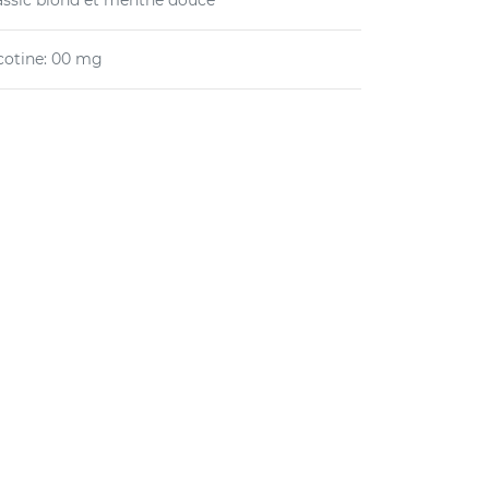
assic blond et menthe douce
cotine
:
00 mg