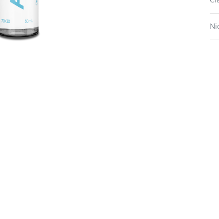
Cl
Ni