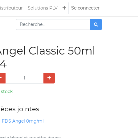
istributeur
Solutions PLV
Se connecter
ngel Classic 50ml
x4
 stock
ièces jointes
FDS Angel 0mg/ml