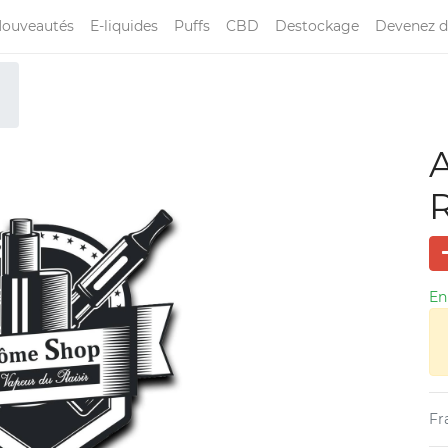
ouveautés
E-liquides
Puffs
CBD
Destockage
Devenez d
En
Fr