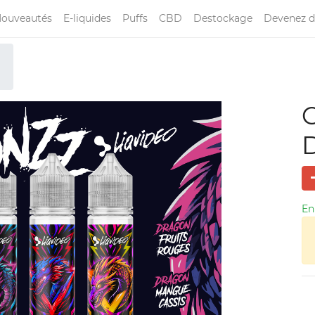
ouveautés
E-liquides
Puffs
CBD
Destockage
Devenez d
C
En