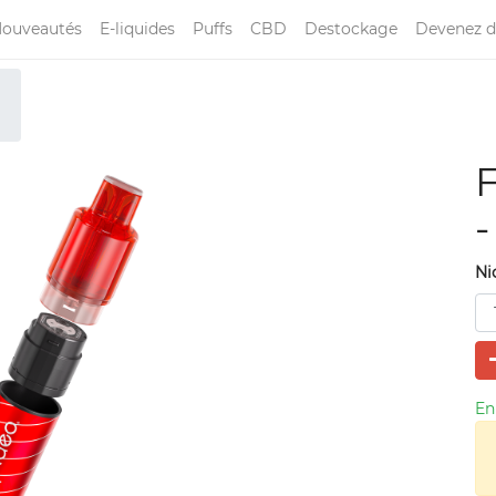
ouveautés
E-liquides
Puffs
CBD
Destockage
Devenez d
-
Ni
En