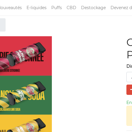
ouveautés
E-liquides
Puffs
CBD
Destockage
Devenez d
O
P
Di
En