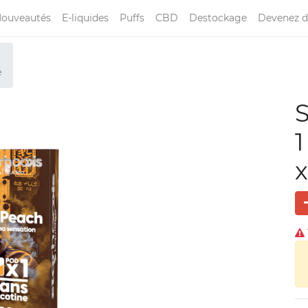
ouveautés
E-liquides
Puffs
CBD
Destockage
Devenez d
é
S
1
x