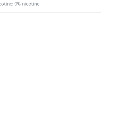
cotine
:
0% nicotine