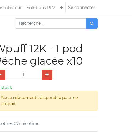
istributeur
Solutions PLV
Se connecter
puff 12K - 1 pod
êche glacée x10
 stock
Aucun documents disponible pour ce
produit
cotine
:
0% nicotine