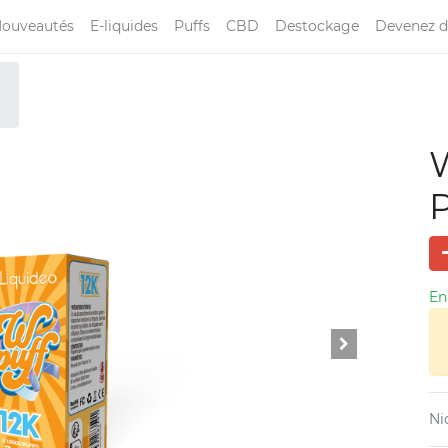
ouveautés
E-liquides
Puffs
CBD
Destockage
Devenez d
W
P
En
Ni