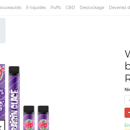
ouveautés
E-liquides
Puffs
CBD
Destockage
Devenez d
W
b
R
Ni
En