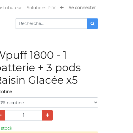
istributeur
Solutions PLV
Se connecter
puff 1800 - 1
atterie + 3 pods
aisin Glacée x5
cotine
 stock