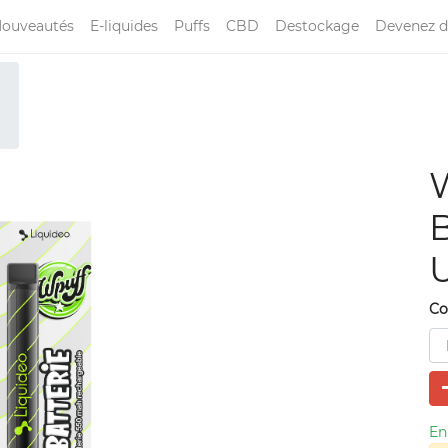
ouveautés
E-liquides
Puffs
CBD
Destockage
Devenez d
W
B
U
Co
En