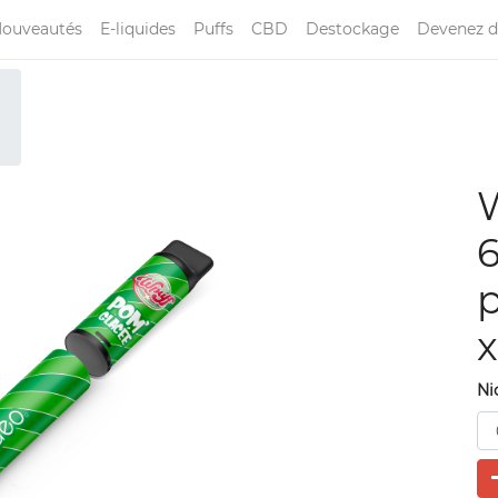
ouveautés
E-liquides
Puffs
CBD
Destockage
Devenez d
W
6
x
Ni