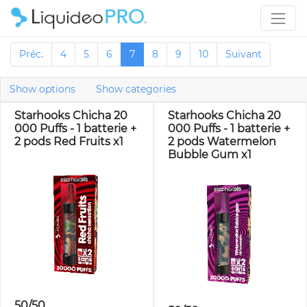
Préc.
4
5
6
7
8
9
10
Suivant
Show options
Show categories
Starhooks Chicha 20
Starhooks Chicha 20
000 Puffs - 1 batterie +
000 Puffs - 1 batterie +
2 pods Red Fruits x1
2 pods Watermelon
Bubble Gum x1
50/50