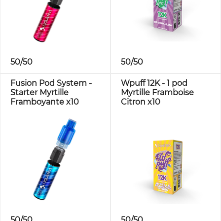
50/50
50/50
Fusion Pod System -
Wpuff 12K - 1 pod
Starter Myrtille
Myrtille Framboise
Framboyante x10
Citron x10
50/50
50/50