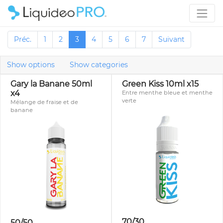
Préc.
1
2
3
4
5
6
7
Suivant
Show options
Show categories
Gary la Banane 50ml
Green Kiss 10ml x15
x4
Entre menthe bleue et menthe
verte
Mélange de fraise et de
banane
70/30
50/50