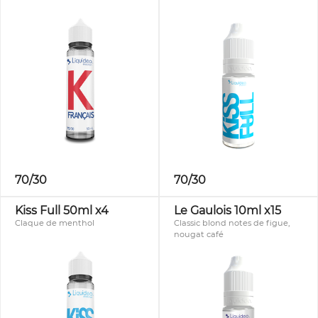
70/30
70/30
Kiss Full 50ml x4
Le Gaulois 10ml x15
Claque de menthol
Classic blond notes de figue,
nougat café