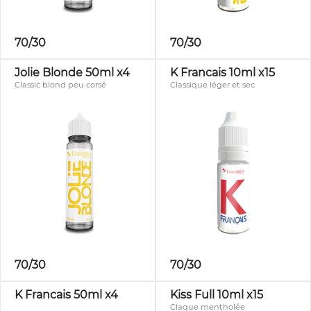
70/30
70/30
Jolie Blonde 50ml x4
K Francais 10ml x15
Classic blond peu corsé
Classique léger et sec
70/30
70/30
K Francais 50ml x4
Kiss Full 10ml x15
Claque mentholée