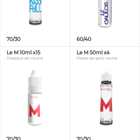
70/30
60/40
Le M 10ml x15
Le M 50ml x4
Classique sec neutre
Classic sec goût neutre
70/30
70/30