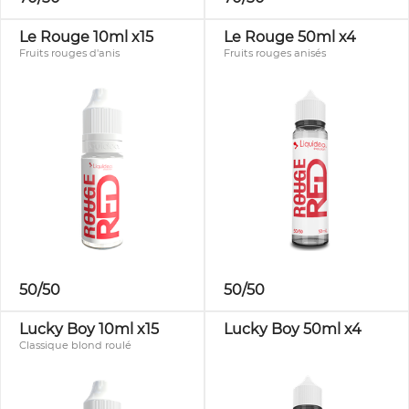
Le Rouge 10ml x15
Le Rouge 50ml x4
Fruits rouges d'anis
Fruits rouges anisés
50/50
50/50
Lucky Boy 10ml x15
Lucky Boy 50ml x4
Classique blond roulé