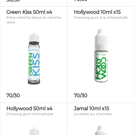
Green Kiss 50ml x4
Hollywood 10ml x15
Entre menthe bleue et menthe
Chewing gum à la chlorophylle
verte
70/30
70/30
Hollywood 50ml x4
Jamal 10ml x15
Chewing gum chlorophylle
Le classic au chameau