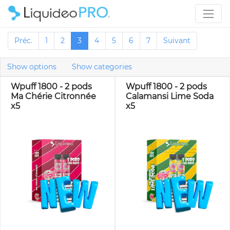
Préc.
1
2
3
4
5
6
7
Suivant
Show options
Show categories
Wpuff 1800 - 2 pods
Wpuff 1800 - 2 pods
Ma Chérie Citronnée
Calamansi Lime Soda
x5
x5